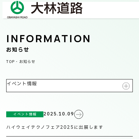
INFORMATION
COMPANY
会社情報
お知らせ
TOP
-
お知らせ
会社概要
BUSINESS
事業紹介
社長メッセージ/企業理念
イベント情報
業績情報
全て表示
OUR WORKS
施工事例
IR情報
サステナビリティ
2025.10.09
イベント情報
プレスリリース
ネットワーク
ハイウェイテクノフェア2025に出展します
TECHNICAL INFORMATION
イベント情報