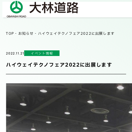
TOP
-
お知らせ
-
ハイウェイテクノフェア2022に出展します
COMPANY
会社情報
イベント情報
2022.11.21
会社概要
ハイウェイテクノフェア2022に出展します
BUSINESS
事業紹介
社長メッセージ/企業理念
業績情報
OUR WORKS
施工事例
サステナビリティ
ネットワーク
TECHNICAL INFORMATION