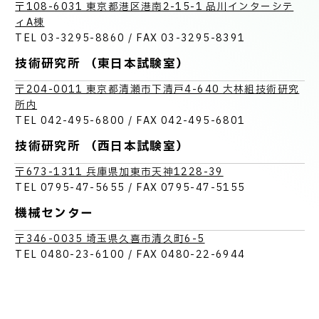
技術情報
〒108-6031 東京都港区港南2-15-1 品川インターシテ
電子公告
東北支店
ィA棟
TEL 03-3295-8860 / FAX 03-3295-8391
北信越支店
PRODUCT INFORMATION
技術研究所 （東日本試験室）
製品情報
東京支店
〒204-0011 東京都清瀬市下清戸4-640 大林組技術研究
所内
名古屋支店
TEL 042-495-6800 / FAX 042-495-6801
INFORMATION
大阪支店
お知らせ
技術研究所 （西日本試験室）
広島支店
〒673-1311 兵庫県加東市天神1228-39
TEL 0795-47-5655 / FAX 0795-47-5155
四国支店
RECRUIT
採用情報
機械センター
九州支店
〒346-0035 埼玉県久喜市清久町6-5
TEL 0480-23-6100 / FAX 0480-22-6944
お取引先の皆様へ