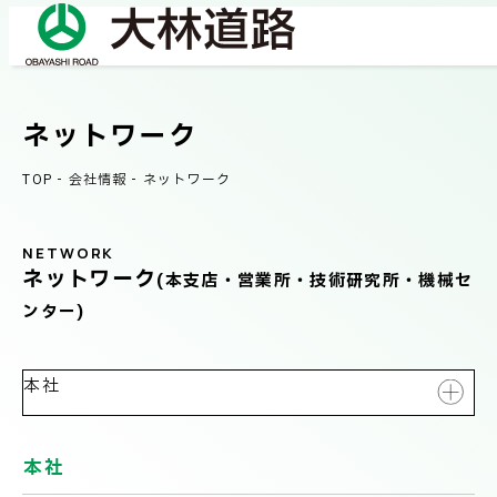
ネットワーク
COMPANY
会社情報
TOP
-
会社情報
-
ネットワーク
会社概要
NETWORK
BUSINESS
事業紹介
ネットワーク
(本支店・営業所・技術研究所・機械セ
社長メッセージ/企業理念
ンター)
業績情報
OUR WORKS
施工事例
本社
サステナビリティ
本社
ネットワーク
本社
TECHNICAL INFORMATION
札幌支店