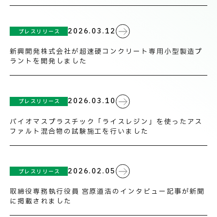
技術情報
電子公告
CSR
2026.03.12
プレスリリース
お知らせ
PRODUCT INFORMATION
製品情報
新興開発株式会社が超速硬コンクリート専用小型製造プ
インフォメーション
ラントを開発しました
INFORMATION
お知らせ
2026.03.10
プレスリリース
バイオマスプラスチック「ライスレジン」を使ったアス
ファルト混合物の試験施工を行いました
RECRUIT
採用情報
2026.02.05
プレスリリース
取締役専務執行役員 宮原道浩のインタビュー記事が新聞
に掲載されました
お取引先の皆様へ