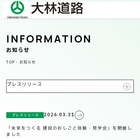
INFORMATION
COMPANY
会社情報
お知らせ
TOP
-
お知らせ
会社概要
BUSINESS
事業紹介
社長メッセージ/企業理念
プレスリリース
業績情報
全て表示
OUR WORKS
施工事例
IR情報
サステナビリティ
2026.03.31
プレスリリース
プレスリリース
ネットワーク
「未来をつくる 建設のおしごと体験・見学会」を開催し
TECHNICAL INFORMATION
ました
イベント情報