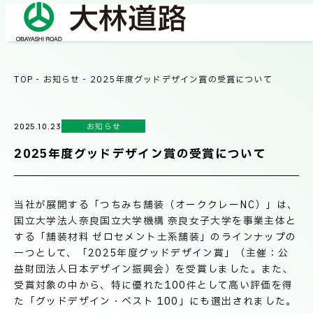
TOP
-
お知らせ
-
2025年度グッドデザイン賞の受賞について
COMPANY
会社情報
お知らせ
2025.10.23
会社概要
2025年度グッドデザイン賞の受賞について
BUSINESS
事業紹介
社長メッセージ/企業理念
当社が展開する「つちみち舗装（オーククレーNC）」は、
業績情報
国立大学法人奈良国立大学機構 奈良女子大学を事業主体と
OUR WORKS
する「舗装材料 ゼロセメント土系舗装」のラインナップの
施工事例
サステナビリティ
一つとして、「2025年度グッドデザイン賞」（主催：公
益財団法人日本デザイン振興会）を受賞しました。また、
ネットワーク
受賞対象の中から、特に優れた100件として高い評価を得
TECHNICAL INFORMATION
た「グッドデザイン・ベスト 100」にも選出されました。