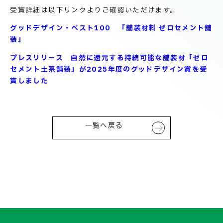
技術情報
電子公告
受賞詳細は以下リンクよりご確認いただけます。
グッドデザイン・ベスト100 「舗装材料 ゼロセメント舗
装」
PRODUCT INFORMATION
製品情報
プレスリリース 自然に還元する持続可能な舗装材「ゼロ
セメント土系舗装」が2025年度のグッドデザイン賞を受
賞しました
INFORMATION
お知らせ
一覧へ戻る
RECRUIT
採用情報
お取引先の皆様へ