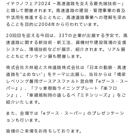
イテクノフェア2024 －高速道路を支える最先端技術－」
と題して開催されます。高速道路の建設・管理事業の普及
や活用を推進するとともに、高速道路事業への理解を深め
ることを目的に2004年から行われています。
20回目を迎える今回は、337の企業が出展する予定で、高
速道路に関する新技術・新工法、資機材や建設現場の支援
システム、環境技術などが展示、紹介されます。リアル展
とともにオンライン展も開催します。
株式会社大林組と大林道路株式会社は「日本の動脈・高速
道路を“止めない”」をテーマに出展し、当社からは「橋梁
レベリング層用グースアスファルト混合物『eグース・スー
パー』」、「フッ素樹脂ライニングプレート『楽フロ
ン』」、「車線規制時の道しるべ『ミチシリーズ』」をご
紹介いたします。
また、会場では「eグース・スーパー」のプレゼンテーシ
ョンも行います。
皆様のご来場をお待ちしております。