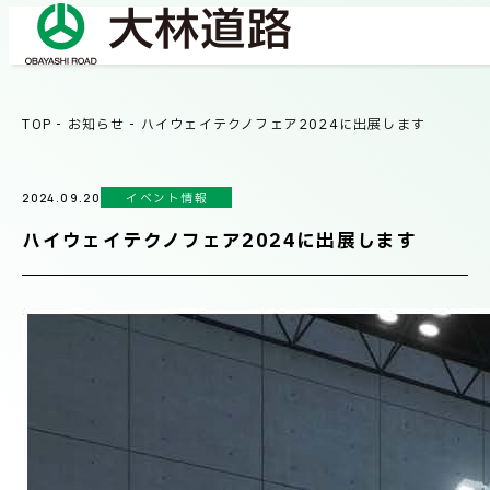
TOP
-
お知らせ
-
ハイウェイテクノフェア2024に出展します
COMPANY
会社情報
イベント情報
2024.09.20
会社概要
ハイウェイテクノフェア2024に出展します
BUSINESS
事業紹介
社長メッセージ/企業理念
業績情報
OUR WORKS
施工事例
サステナビリティ
ネットワーク
TECHNICAL INFORMATION