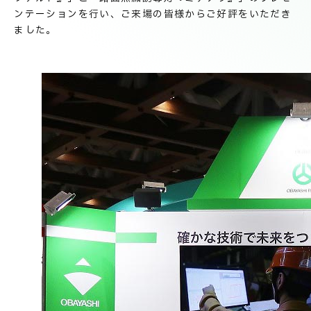
技術情報
電子公告
ンテーションを行い、ご来場の皆様からご好評をいただき
ました。
PRODUCT INFORMATION
製品情報
INFORMATION
お知らせ
RECRUIT
採用情報
お取引先の皆様へ