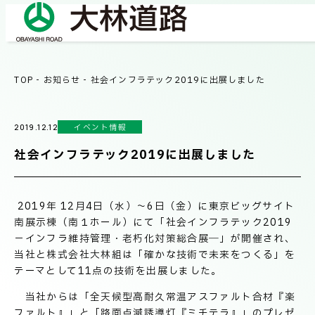
TOP
-
お知らせ
-
社会インフラテック2019に出展しました
COMPANY
会社情報
イベント情報
2019.12.12
会社概要
社会インフラテック2019に出展しました
BUSINESS
事業紹介
社長メッセージ/企業理念
2019年 12月4日（水）～6日（金）に東京ビッグサイト
業績情報
南展示棟（南１ホール）にて「社会インフラテック2019
OUR WORKS
－インフラ維持管理・老朽化対策総合展―」が開催され、
施工事例
サステナビリティ
当社と株式会社大林組は「確かな技術で未来をつくる」を
テーマとして11点の技術を出展しました。
ネットワーク
当社からは「全天候型高耐久常温アスファルト合材『楽
TECHNICAL INFORMATION
ファルト』」と「路面点滅誘導灯『ミチテラ』」のプレゼ