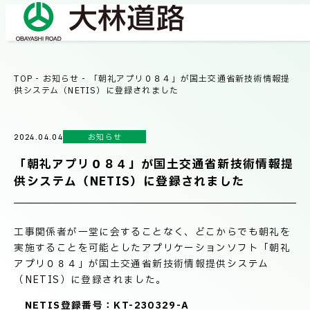
TOP
-
お知らせ
-
「朝礼アプリ０８４」が国土交通省新技術情報提
COMPANY
供システム（NETIS）に登録されました
会社情報
お知らせ
2024.04.04
会社概要
BUSINESS
「朝礼アプリ０８４」が国土交通省新技術情報提
事業紹介
社長メッセージ/企業理念
供システム（NETIS）に登録されました
業績情報
OUR WORKS
工事関係者が一堂に会することなく、どこからでも朝礼を
施工事例
サステナビリティ
実施することを可能としたアプリケーションソフト「朝礼
アプリ０８４」が国土交通省新技術情報提供システム
（NETIS）に登録されました。
ネットワーク
TECHNICAL INFORMATION
NETIS登録番号：KT-230329-A