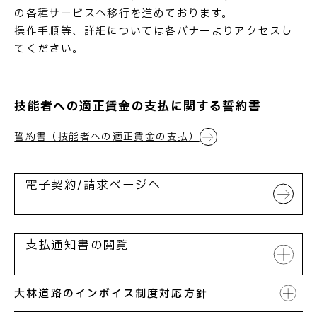
の各種サービスへ移行を進めております。
操作手順等、詳細については各バナーよりアクセスし
てください。
お問い合わせ
技能者への適正賃金の支払に関する誓約書
誓約書（技能者への適正賃金の支払）
電子契約/請求ページへ
支払通知書の閲覧
大林道路のインボイス制度対応方針
下記バナーより請求書提出先を選択し、「支払通知サ
イト」にログインしてご覧ください。