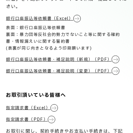
技術情報
電子公告
さい。
銀行口座振込等依賴書（Excel）
PRODUCT INFORMATION
表面：銀行口座振込等依賴書
製品情報
裏面：暴力団等反社会的勢力でないこと等に関する確約
書・情報漏えいに関する誓約書
(表裏が同じ向きとなるよう印刷願います)
INFORMATION
お知らせ
銀行口座振込等依頼書・補足説明（新規）（PDF）
銀行口座振込等依頼書・補足説明（変更）（PDF）
RECRUIT
採用情報
お取引頂いている皆様へ
指定請求書（Excel）
指定請求書（PDF）
お取引先の皆様へ
お取引に関し、契約手続きやお支払い手続きは、下記