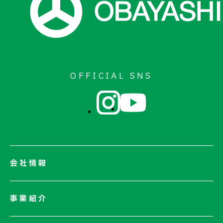
はりま中央アスコンJV
備前アスコンJV
徳山アスコンJV
船木アスコンJV
阿讃アスコンJV
高知アスコンJV
OFFICIAL SNS
伊万里アスコンJV
大分センターアスコンJV
鹿児島中央アスコンJV
会社情報
会社情報一覧
事業紹介
会社概要