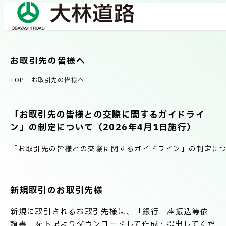
お取引先の皆様へ
COMPANY
会社情報
TOP
-
お取引先の皆様へ
会社概要
「お取引先の皆様との交際に関するガイドライ
BUSINESS
事業紹介
ン」の制定について（2026年4月1日施行）
社長メッセージ/企業理念
「お取引先の皆様との交際に関するガイドライン」の制定につ
業績情報
OUR WORKS
施工事例
サステナビリティ
新規取引のお取引先様
ネットワーク
新規に取引されるお取引先様は、「銀行口座振込等依
TECHNICAL INFORMATION
頼書」を下記よりダウンロードして作成・提出してくだ