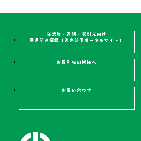
当社は、インボイス制度に関し、以下のとおり対応方針を
ログインには当社が発行したユーザーIDとパスワード
策定し、全役職員が遵守いたします。
が必要となります。
適格請求書発行事業者登録のお願いは、協力の依頼
のみであり、強要はいたしません。
大林道路株式会社
従業員・家族・取引先向け
適格請求書発行事業者登録をしないことを理由にし
震災関連
情報（災害時用ポータルサイト）
て、一方的な取引打ち切りや、消費税相当額の一部ま
JVプラント一覧
たは全部を支払わない行為をいたしません。
適格請求書発行事業者登録によって、免税事業者から
別海アスコンJV
釜石大船渡アスコンJV
お取引先の皆様へ
課税事業者に転換したお取引先様より、従前、免税
事業者であったことを前提に設定していた単価の見
横手アスコンJV
郡山アスコンJV
直し要請があった場合に、価格交渉に応じず一方的
に従来どおりの単価に据え置く行為をいたしませ
お問い合わせ
ん。
双葉中央アスコンJV
千葉りんかいアスコンJV
⻄遠アスコンJV
中部アスコンJV
名古屋中央アスコンJV
門真アスコンJV