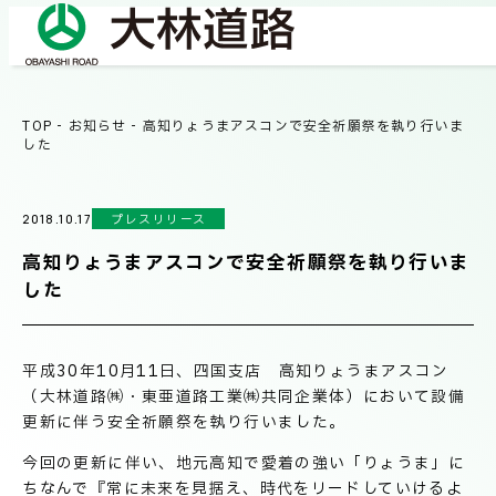
TOP
-
お知らせ
-
高知りょうまアスコンで安全祈願祭を執り行いま
COMPANY
した
会社情報
プレスリリース
2018.10.17
会社概要
BUSINESS
高知りょうまアスコンで安全祈願祭を執り行いま
事業紹介
社長メッセージ/企業理念
した
業績情報
OUR WORKS
平成30年10月11日、四国支店 高知りょうまアスコン
施工事例
サステナビリティ
（大林道路㈱・東亜道路工業㈱共同企業体）において設備
更新に伴う安全祈願祭を執り行いました。
ネットワーク
今回の更新に伴い、地元高知で愛着の強い「りょうま」に
TECHNICAL INFORMATION
ちなんで『常に未来を見据え、時代をリードしていけるよ