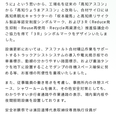
技術情報
電子公告
うに』という思いから、工場名を従来の「高知アスコン」
から「高知りょうまアスコン」と改称し、合材サイロには
高知県観光キャラクターの「坂本龍馬」と高知県リサイク
PRODUCT INFORMATION
ル製品等認定制度シンボルマーク、および３R（Reduce発
製品情報
生抑制・Reuse再使用・Recycle再資源化）推進協議会の
ご協力を得て「３R」シンボルマークをデザインいたしま
した。
INFORMATION
設備更新においては、アスファルト合材積込作業をサポー
お知らせ
トするトラックアシストシステムの導入や電光掲示板での
車番標示、動線の分かりやすい路面標示、および重油タン
クを地下に設置することでダンプの待機スペース確保に努
RECRUIT
める等、お客様の利便性を重視いたしました。
採用情報
また、従事職員の働き易さを考慮し、事務所内の休憩スペ
ース、シャワールームを備え、その他安全対策としても、
わかりやすい歩行者通路や作業通路の表示、場内案内板や
夜間照明設備を設置しております。
安全祈願祭では濱田道博代表取締役専務執行役員が
お取引先の皆様へ