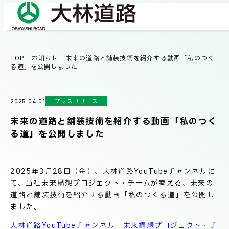
TOP
-
お知らせ
-
未来の道路と舗装技術を紹介する動画「私のつく
COMPANY
る道」を公開しました
会社情報
プレスリリース
2025.04.01
会社概要
BUSINESS
未来の道路と舗装技術を紹介する動画「私のつく
事業紹介
社長メッセージ/企業理念
る道」を公開しました
業績情報
OUR WORKS
2025年3月28日（金）、大林道路YouTubeチャンネルに
施工事例
サステナビリティ
て、当社未来構想プロジェクト・チームが考える、未来の
道路と舗装技術を紹介する動画「私のつくる道」を公開し
ました。
ネットワーク
TECHNICAL INFORMATION
大林道路YouTubeチャンネル 未来構想プロジェクト・チ