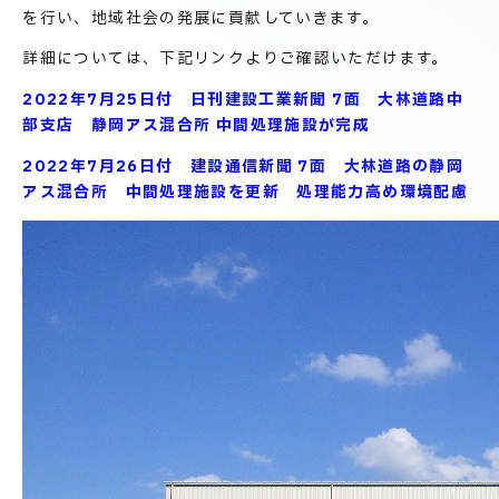
技術情報
電子公告
を行い、地域社会の発展に貢献していきます。
詳細については、下記リンクよりご確認いただけます。
PRODUCT INFORMATION
2022年7月25日付 日刊建設工業新聞 7面 大林道路中
製品情報
部支店 静岡アス混合所 中間処理施設が完成
2022年7月26日付 建設通信新聞 7面 大林道路の静岡
アス混合所 中間処理施設を更新 処理能力高め環境配慮
INFORMATION
お知らせ
RECRUIT
採用情報
お取引先の皆様へ