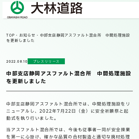
TOP
-
お知らせ
-
中部支店静岡アスファルト混合所 中間処理施設
COMPANY
を更新しました
会社情報
プレスリリース
2022.08.10
会社概要
BUSINESS
中部支店静岡アスファルト混合所 中間処理施設
事業紹介
社長メッセージ/企業理念
を更新しました
業績情報
OUR WORKS
中部支店静岡アスファルト混合所では、中間処理施設をリ
施工事例
サステナビリティ
ニューアルし、2022年7月22日（金）に安全祈願祭と起
動式を執り行いました。
ネットワーク
当アスファルト混合所では、今後も従事者一同が安全操業
TECHNICAL INFORMATION
を第一に心掛け、確かな品質の合材製造と適切な廃材処理