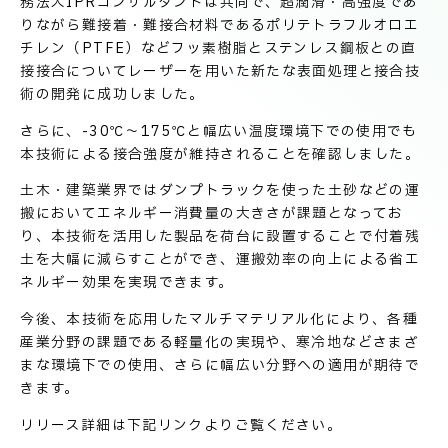
技術情報
務法人IPRコンサルタントは共同で、超潤滑・高強度であ
電子公告
りながら難接着・難接合材料であるポリテトラフルオロエ
チレン（PTFE）などフッ素樹脂とステンレス鋼板との直
接接合についてレーザーを用いた新たな表面処理と接合技
PRODUCT INFORMATION
術の開発に成功しました。
製品情報
さらに、-30℃～175℃と幅広い温度環境下での使用でも
本技術による接合強度が維持されることを確認しました。
INFORMATION
土木・建築業界ではダンプトラックを使った土砂などの運
お知らせ
搬においてエネルギー消費量の大きさが課題となってお
り、本技術を活用した製品を荷台に設置することで付着残
土を大幅に減らすことができ、運搬効率の向上による省エ
RECRUIT
ネルギー効果を実現できます。
採用情報
今後、本技術を応用したマルチマテリアル化により、各種
産業分野の課題である軽量化の実現や、寒冷地などさまざ
まな環境下での使用、さらに幅広い分野への適用が期待で
きます。
リリース詳細は下記リンクよりご覧ください。
お取引先の皆様へ