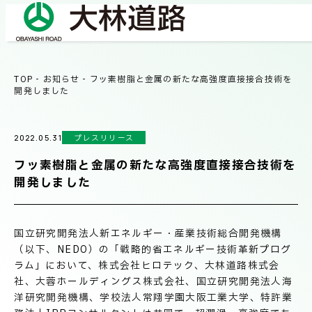
TOP
-
お知らせ
-
フッ素樹脂と金属の新たな高強度直接接合技術を
COMPANY
開発しました
会社情報
プレスリリース
2022.05.31
会社概要
BUSINESS
フッ素樹脂と金属の新たな高強度直接接合技術を
事業紹介
社長メッセージ/企業理念
開発しました
業績情報
OUR WORKS
国立研究開発法人新エネルギー・産業技術総合開発機構
施工事例
サステナビリティ
（以下、NEDO）の「戦略的省エネルギー技術革新プログ
ラム」において、株式会社ヒロテック、大林道路株式会
社、大蓉ホールディングス株式会社、国立研究開発法人海
ネットワーク
洋研究開発機構、学校法人常翔学園大阪工業大学、特許業
TECHNICAL INFORMATION