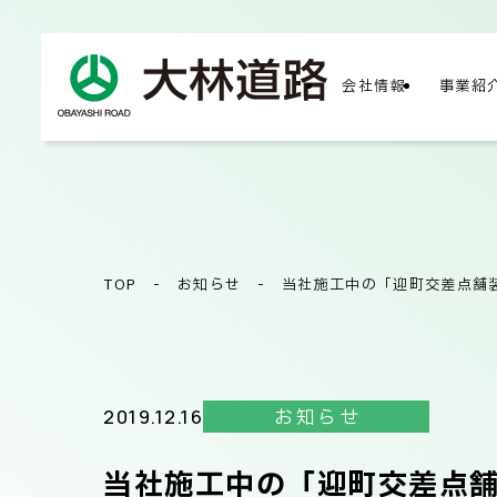
会社情報
事業紹
COMPA
会社
TOP
-
お知らせ
-
当社施工中の「迎町交差点舗
会社
2019.12.16
お知らせ
当社施工中の「迎町交差点
サス