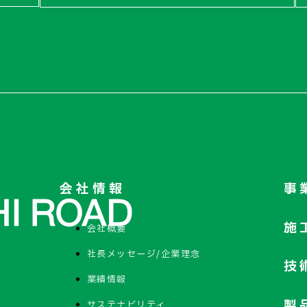
会社情報
事
施
会社概要
社長メッセージ/企業理念
技
業績情報
製
サステナビリティ