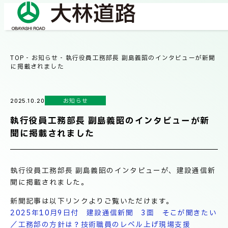
TOP
-
お知らせ
-
執行役員工務部長 副島義昭のインタビューが新聞
COMPANY
に掲載されました
会社情報
お知らせ
2025.10.20
会社概要
BUSINESS
執行役員工務部長 副島義昭のインタビューが新
事業紹介
社長メッセージ/企業理念
聞に掲載されました
業績情報
OUR WORKS
執行役員工務部長 副島義昭のインタビューが、建設通信新
施工事例
サステナビリティ
聞に掲載されました。
新聞記事は以下リンクよりご覧いただけます。
ネットワーク
2025年10月9日付 建設通信新聞 3面 そこが聞きたい
TECHNICAL INFORMATION
／工務部の方針は？技術職員のレベル上げ現場支援