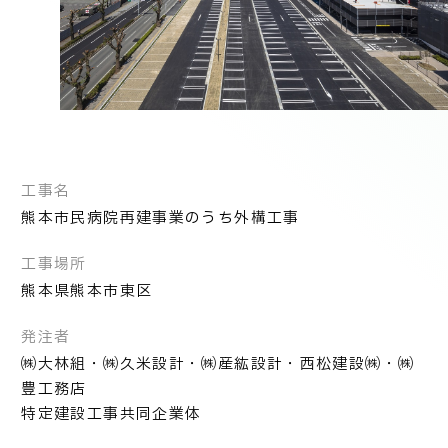
技術情報
電子公告
PRODUCT INFORMATION
製品情報
INFORMATION
工事名
お知らせ
熊本市民病院再建事業のうち外構工事
工事場所
RECRUIT
熊本県熊本市東区
採用情報
発注者
㈱大林組・㈱久米設計・㈱産紘設計・西松建設㈱・㈱
豊工務店
特定建設工事共同企業体
お取引先の皆様へ