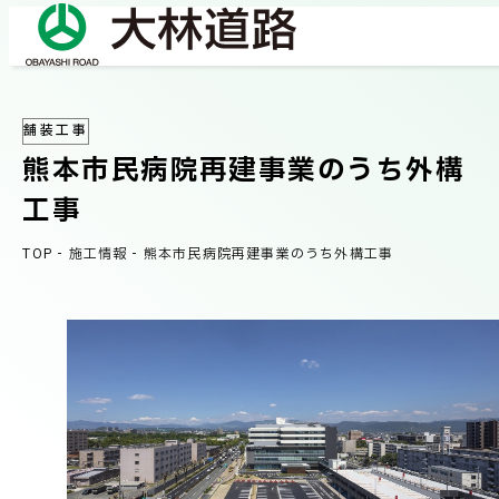
舗装工事
COMPANY
熊本市民病院再建事業のうち外構
会社情報
工事
会社概要
TOP
-
施工情報
-
熊本市民病院再建事業のうち外構工事
BUSINESS
事業紹介
社長メッセージ/企業理念
業績情報
OUR WORKS
施工事例
サステナビリティ
ネットワーク
TECHNICAL INFORMATION