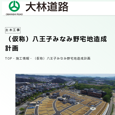
土木工事
COMPANY
（仮称）八王子みなみ野宅地造成
会社情報
計画
会社概要
TOP
-
施工情報
-
（仮称）八王子みなみ野宅地造成計画
BUSINESS
事業紹介
社長メッセージ/企業理念
業績情報
OUR WORKS
施工事例
サステナビリティ
ネットワーク
TECHNICAL INFORMATION