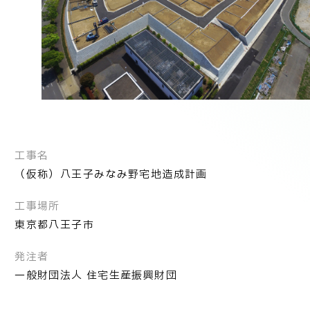
技術情報
電子公告
PRODUCT INFORMATION
製品情報
INFORMATION
お知らせ
工事名
（仮称）八王子みなみ野宅地造成計画
RECRUIT
採用情報
工事場所
東京都八王子市
発注者
一般財団法人 住宅生産振興財団
お取引先の皆様へ