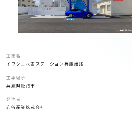
技術情報
電子公告
PRODUCT INFORMATION
製品情報
INFORMATION
工事名
お知らせ
イワタニ水素ステーション兵庫姫路
工事場所
RECRUIT
兵庫県姫路市
採用情報
発注者
岩谷産業株式会社
お取引先の皆様へ