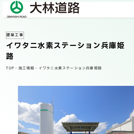
建築工事
COMPANY
イワタニ水素ステーション兵庫姫
会社情報
路
会社概要
TOP
-
施工情報
-
イワタニ水素ステーション兵庫姫路
BUSINESS
事業紹介
社長メッセージ/企業理念
業績情報
OUR WORKS
施工事例
サステナビリティ
ネットワーク
TECHNICAL INFORMATION