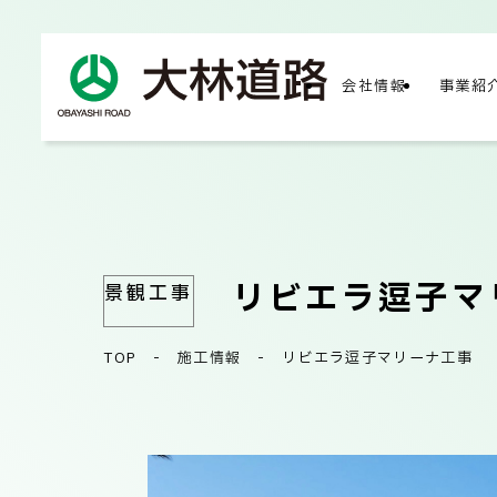
会社情報
事業紹
COMPA
会社
リビエラ逗子マ
景観工事
TOP
-
施工情報
-
リビエラ逗子マリーナ工事
会社
サス