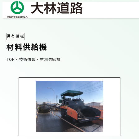
保有機械
COMPANY
材料供給機
会社情報
TOP
-
技術情報
-
材料供給機
会社概要
BUSINESS
事業紹介
社長メッセージ/企業理念
業績情報
OUR WORKS
施工事例
サステナビリティ
ネットワーク
TECHNICAL INFORMATION