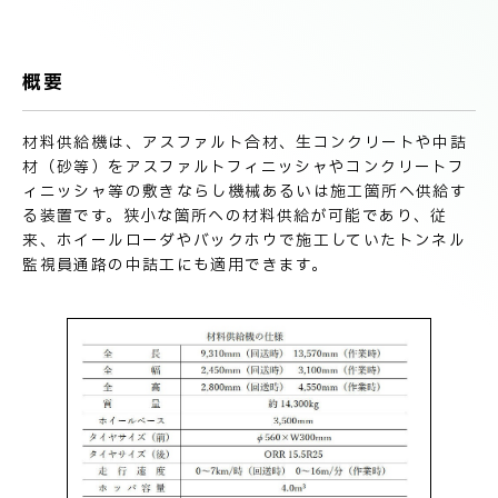
技術情報
電子公告
概要
PRODUCT INFORMATION
製品情報
材料供給機は、アスファルト合材、生コンクリートや中詰
材（砂等）をアスファルトフィニッシャやコンクリートフ
ィニッシャ等の敷きならし機械あるいは施工箇所へ供給す
INFORMATION
る装置です。狭小な箇所への材料供給が可能であり、従
お知らせ
来、ホイールローダやバックホウで施工していたトンネル
監視員通路の中詰工にも適用できます。
RECRUIT
採用情報
お取引先の皆様へ