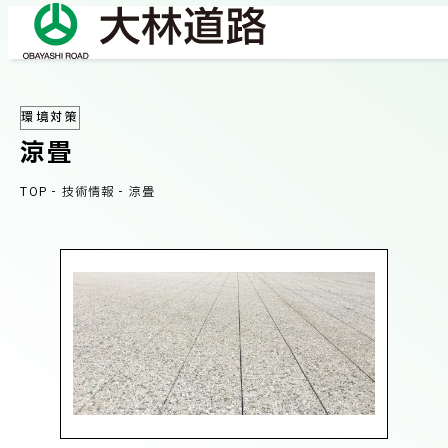
環境対策
COMPANY
涼畳
会社情報
TOP
-
技術情報
-
涼畳
会社概要
BUSINESS
事業紹介
社長メッセージ/企業理念
業績情報
OUR WORKS
施工事例
サステナビリティ
ネットワーク
TECHNICAL INFORMATION