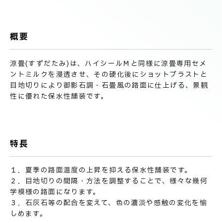
技術情報
電子公告
概要
PRODUCT INFORMATION
製品情報
涼畳(すずだたみ)は、ハイシールＭと同様に涼畳専用セメ
ントミルクを浸透させ、その硬化後にショットブラストと
目地切りにより御影石調・石畳風の路面に仕上げる、景観
INFORMATION
性に優れた保水性舗装です。
お知らせ
RECRUIT
特長
採用情報
１．夏季の路面温度の上昇を抑える保水性舗装です。
２．目地切りの間隔・方法を調整することで、様々な幾何
学模様の路面になります。
３．石灰石等の配合を変えて、色の濃淡や感触の変化を愉
しめます。
お取引先の皆様へ