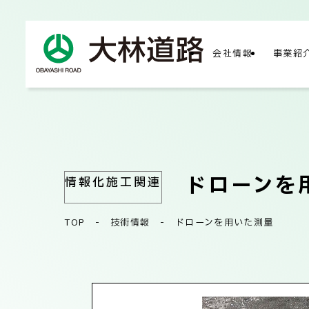
会社情報
事業紹
COMPA
会社
ドローンを
情報化施工関連
TOP
-
技術情報
-
ドローンを用いた測量
会社
サス