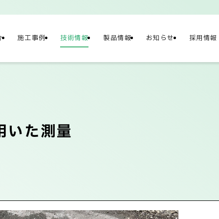
介
施工事例
技術情報
製品情報
お知らせ
採用情報
NY
情報
用いた測量
概要
社長メッセージ/企
テナビリティ
ネットワーク