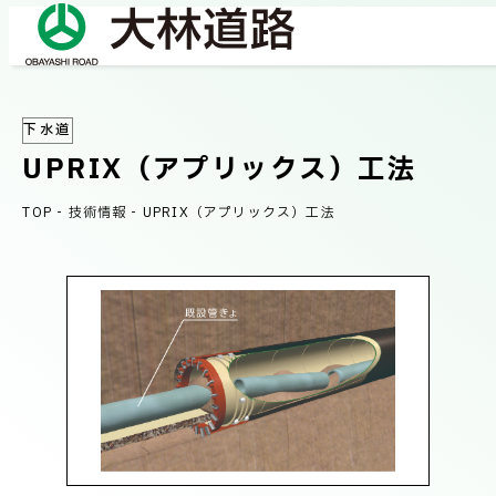
下水道
COMPANY
UPRIX（アプリックス）工法
会社情報
TOP
-
技術情報
-
UPRIX（アプリックス）工法
会社概要
BUSINESS
事業紹介
社長メッセージ/企業理念
業績情報
OUR WORKS
施工事例
サステナビリティ
ネットワーク
TECHNICAL INFORMATION