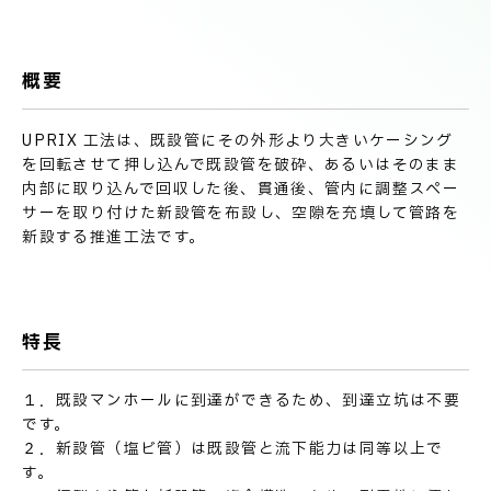
技術情報
電子公告
概要
PRODUCT INFORMATION
製品情報
UPRIX 工法は、既設管にその外形より大きいケーシング
を回転させて押し込んで既設管を破砕、あるいはそのまま
内部に取り込んで回収した後、貫通後、管内に調整スペー
INFORMATION
サーを取り付けた新設管を布設し、空隙を充填して管路を
お知らせ
新設する推進工法です。
RECRUIT
採用情報
特長
１．既設マンホールに到達ができるため、到達立坑は不要
です。
２．新設管（塩ビ管）は既設管と流下能力は同等以上で
す。
お取引先の皆様へ