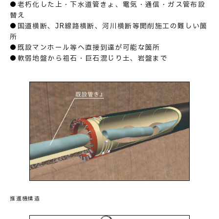
●老朽化した上・下水道管きょ、電気・通信・ガス管布設
替え
●国道横断、JR線路横断、河川横断等開削施工の難しい箇
所
●既設マンホール等へ直接到達が可能な箇所
●軟弱地盤から祖石・巨石混じり土、岩盤まで
推進機構造