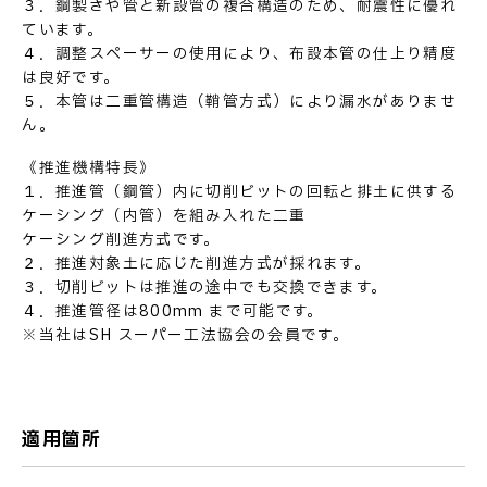
３．鋼製さや管と新設管の複合構造のため、耐震性に優れ
ています。
４．調整スペーサーの使用により、布設本管の仕上り精度
は良好です。
５．本管は二重管構造（鞘管方式）により漏水がありませ
ん。
お問い合わせ
《推進機構特長》
１．推進管（鋼管）内に切削ビットの回転と排土に供する
ケーシング（内管）を組み入れた二重
ケーシング削進方式です。
２．推進対象土に応じた削進方式が採れます。
３．切削ビットは推進の途中でも交換できます。
４．推進管径は800mm まで可能です。
※当社は
SH スーパー工法協会
の会員です。
適用箇所