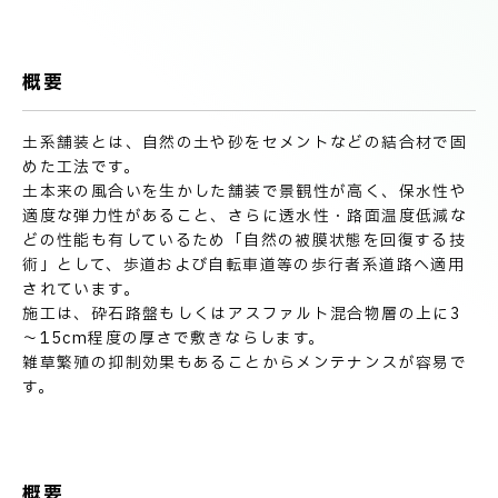
技術情報
電子公告
概要
PRODUCT INFORMATION
製品情報
土系舗装とは、自然の土や砂をセメントなどの結合材で固
めた工法です。
土本来の風合いを生かした舗装で景観性が高く、保水性や
INFORMATION
適度な弾力性があること、さらに透水性・路面温度低減な
お知らせ
どの性能も有しているため「自然の被膜状態を回復する技
術」として、歩道および自転車道等の歩行者系道路へ適用
されています。
RECRUIT
施工は、砕石路盤もしくはアスファルト混合物層の上に3
採用情報
～15cm程度の厚さで敷きならします。
雑草繁殖の抑制効果もあることからメンテナンスが容易で
す。
お取引先の皆様へ
概要