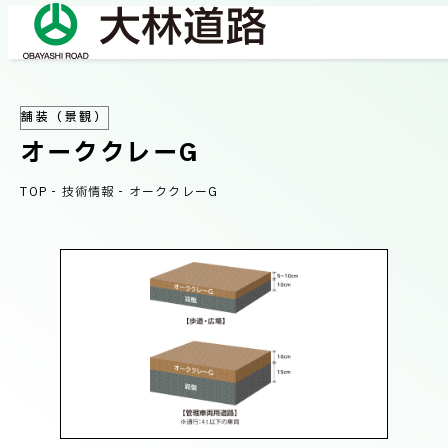
舗装（景観）
COMPANY
オーククレーG
会社情報
TOP
-
技術情報
-
オーククレーG
会社概要
BUSINESS
事業紹介
社長メッセージ/企業理念
業績情報
OUR WORKS
施工事例
サステナビリティ
ネットワーク
TECHNICAL INFORMATION