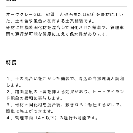
オーククレーGは、砂質土と砕石または砂利を骨材に用い
た、土の色や風合いを有する土系舗装です。
骨材に無機系固化材を混合して固化させた舗装で、管理車
両の通行が可能な強度に加えて保水性があります。
お問い合わせ
特長
１．土の風合いを活かした舗装で、周辺の自然環境と調和
します。
２．路面温度の上昇を抑える効果があり、ヒートアイラン
ド現象の緩和に寄与します。
３．骨材と固化材を混合後、敷きならし転圧するだけで、
簡単に施工ができます。
４．管理車両（4ｔ以下）の通行も可能です。