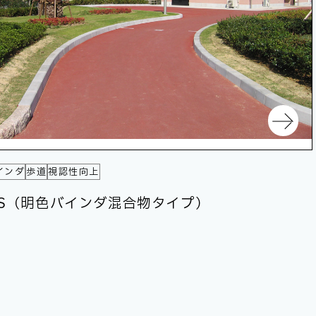
インダ
歩道
視認性向上
S（明色バインダ混合物タイプ）