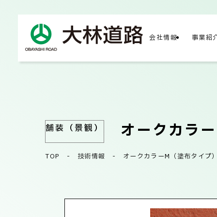
会社情報
事業紹
COMPA
会社
オークカラー
舗装（景観）
TOP
-
技術情報
-
オークカラーM（塗布タイプ
会社
サス