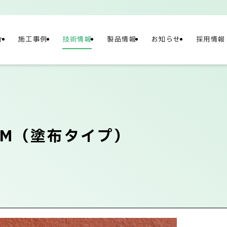
介
施工事例
技術情報
製品情報
お知らせ
採用情報
NY
情報
M（塗布タイプ）
）
概要
社長メッセージ/企
テナビリティ
ネットワーク