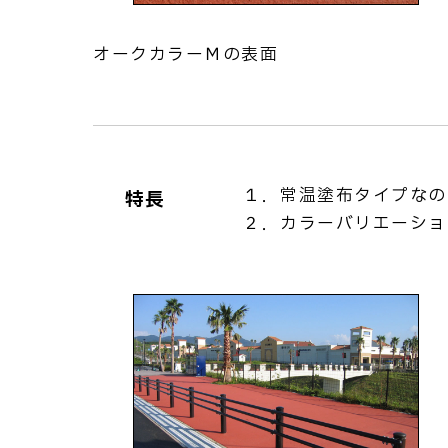
オークカラーＭの表面
１．常温塗布タイプなの
特長
２．カラーバリエーショ