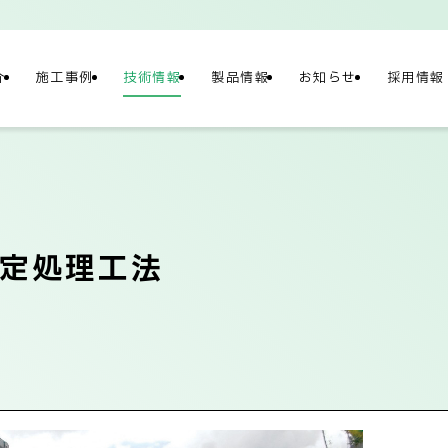
介
施工事例
技術情報
製品情報
お知らせ
採用情報
NY
情報
定処理工法
概要
社長メッセージ/企
テナビリティ
ネットワーク