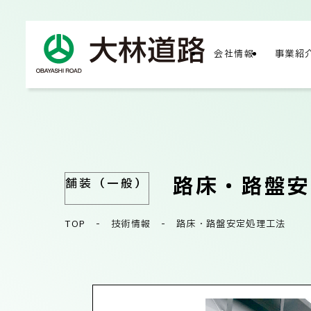
会社情報
事業紹
COMPA
会社
路床・路盤安
舗装（一般）
TOP
-
技術情報
-
路床・路盤安定処理工法
会社
サス