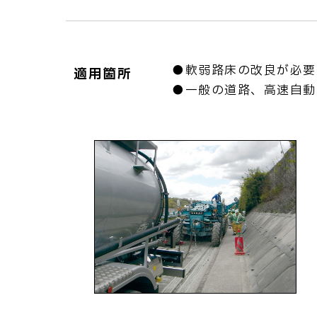
●軟弱路床の改良が必要
適用箇所
●一般の道路、高速自動