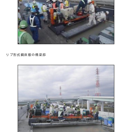
リブ形式鋼床版の橋梁部