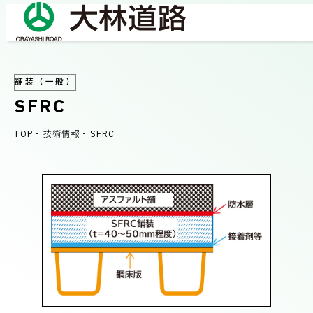
舗装（一般）
COMPANY
SFRC
会社情報
TOP
-
技術情報
-
SFRC
会社概要
BUSINESS
事業紹介
社長メッセージ/企業理念
業績情報
OUR WORKS
施工事例
サステナビリティ
ネットワーク
TECHNICAL INFORMATION