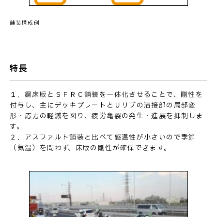
舗装構成例
お問い合わせ
特長
１．鋼床版とＳＦＲＣ舗装を一体化させることで、剛性を
付与し、主にデッキプレートとＵリブの溶接部の局部変
形・応力の軽減を図り、疲労亀裂の発生・進展を抑制しま
す。
２．アスファルト舗装と比べて感温性が小さいので季節
（気温）を問わず、床版の剛性が確保できます。