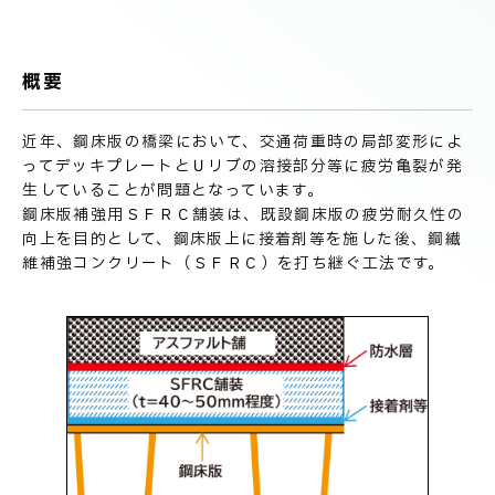
技術情報
電子公告
概要
PRODUCT INFORMATION
製品情報
近年、鋼床版の橋梁において、交通荷重時の局部変形によ
ってデッキプレートとＵリブの溶接部分等に疲労亀裂が発
生していることが問題となっています。
INFORMATION
鋼床版補強用ＳＦＲＣ舗装は、既設鋼床版の疲労耐久性の
お知らせ
向上を目的として、鋼床版上に接着剤等を施した後、鋼繊
維補強コンクリート（ＳＦＲＣ）を打ち継ぐ工法です。
RECRUIT
採用情報
お取引先の皆様へ