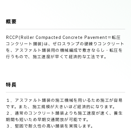
技術情報
電子公告
概要
PRODUCT INFORMATION
製品情報
RCCP(Roller Compacted Concrete Pavement＝転圧
コンクリート舗装)は、ゼロスランプの硬練りコンクリート
を、アスファルト舗装用の機械編成で敷きならし・転圧を
INFORMATION
行うもので、施工速度が早くて経済的な工法です。
お知らせ
RECRUIT
特長
採用情報
１．アスファルト舗装の施工機械を用いるため施工が容易
です。また、施工規模が大きいほど経済的になります。
２．通常のコンクリート舗装よりも施工速度が速く、養生
期間も短いため早期交通開放が可能です。
３．堅固で耐久性の高い舗装を実現します。
お取引先の皆様へ