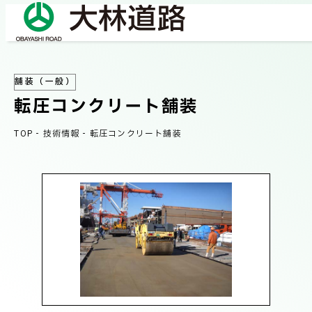
舗装（一般）
COMPANY
転圧コンクリート舗装
会社情報
TOP
-
技術情報
-
転圧コンクリート舗装
会社概要
BUSINESS
事業紹介
社長メッセージ/企業理念
業績情報
OUR WORKS
施工事例
サステナビリティ
ネットワーク
TECHNICAL INFORMATION