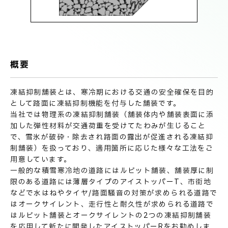
技術情報
電子公告
PRODUCT INFORMATION
製品情報
概要
INFORMATION
凍結抑制舗装とは、寒冷期における交通の安全確保を目的
お知らせ
として路面に凍結抑制機能を付与した舗装です。
当社では物理系の凍結抑制舗装（舗装体内や舗装表面に添
加した弾性材料が交通荷重を受けてたわみが生じること
で、雪氷が破砕・除去され路面の露出が促進される凍結抑
RECRUIT
制舗装）を扱っており、適用箇所に応じた様々な工法をご
採用情報
用意しています。
一般的な積雪寒冷地の道路にはルビット舗装、舗装厚に制
限のある道路には薄層タイプのアイストッパーT、市街地
などで水はねやタイヤ/路面騒音の対策が求められる道路で
はオークサイレント、走行性と耐久性が求められる道路で
はルビット舗装とオークサイレントの2つの凍結抑制舗装
お取引先の皆様へ
を応用して新たに開発したアイストッパーRをお勧めしま