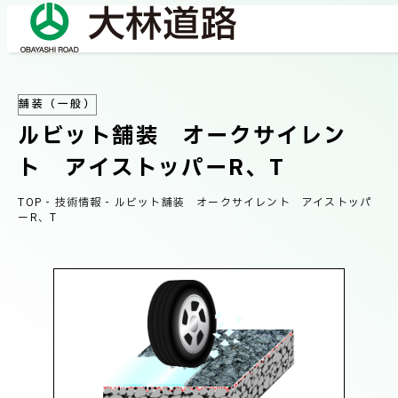
舗装（一般）
COMPANY
ルビット舗装 オークサイレン
会社情報
ト アイストッパーR、T
会社概要
TOP
-
技術情報
-
ルビット舗装 オークサイレント アイストッパ
BUSINESS
ーR、T
事業紹介
社長メッセージ/企業理念
業績情報
OUR WORKS
施工事例
サステナビリティ
ネットワーク
TECHNICAL INFORMATION