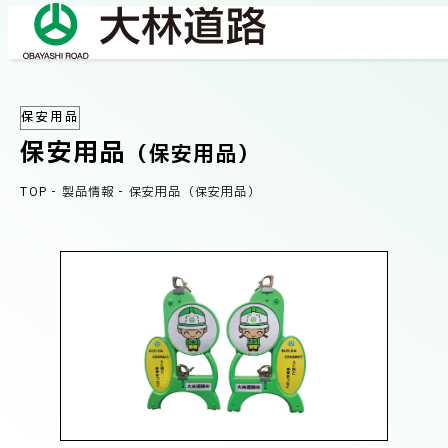
保安用品
COMPANY
保安用品
会社情報
（保安用品）
TOP
-
製品情報
-
保安用品（保安用品）
会社概要
BUSINESS
事業紹介
社長メッセージ/企業理念
業績情報
OUR WORKS
施工事例
サステナビリティ
ネットワーク
TECHNICAL INFORMATION