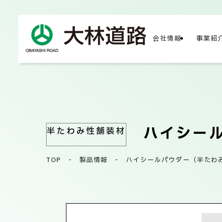
会社情報
事業紹
COMPA
会社
ハイシー
半たわみ性舗装材
TOP
-
製品情報
-
ハイシールパウダー（半たわ
会社
サス