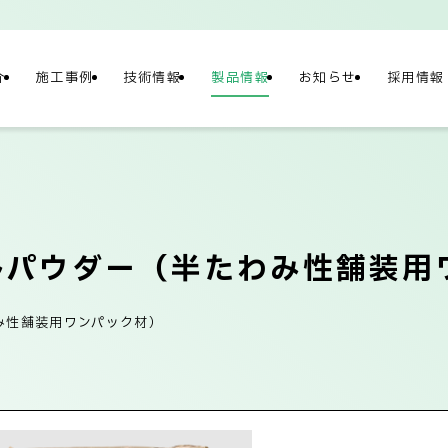
介
施工事例
技術情報
製品情報
お知らせ
採用情報
NY
情報
ルパウダー
（半たわみ性舗装用
み性舗装用ワンパック材）
概要
社長メッセージ/企
テナビリティ
ネットワーク