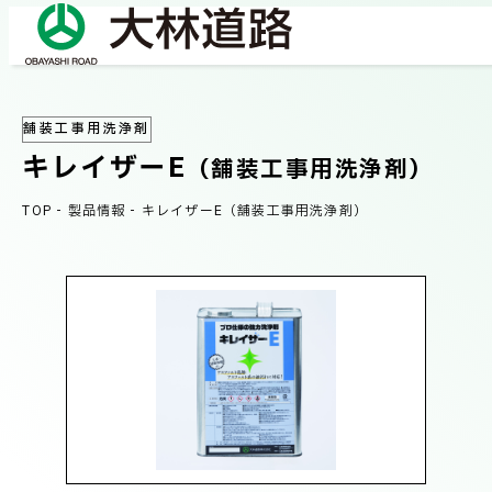
舗装工事用洗浄剤
COMPANY
キレイザーE
会社情報
（舗装工事用洗浄剤）
TOP
-
製品情報
-
キレイザーE（舗装工事用洗浄剤）
会社概要
BUSINESS
事業紹介
社長メッセージ/企業理念
業績情報
OUR WORKS
施工事例
サステナビリティ
ネットワーク
TECHNICAL INFORMATION