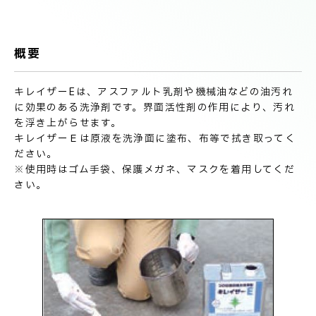
技術情報
電子公告
概要
PRODUCT INFORMATION
製品情報
キレイザーEは、アスファルト乳剤や機械油などの油汚れ
に効果のある洗浄剤です。界面活性剤の作用により、汚れ
を浮き上がらせます。
INFORMATION
お知らせ
キレイザーＥは原液を洗浄面に塗布、布等で拭き取ってく
ださい。
※使用時はゴム手袋、保護メガネ、マスクを着用してくだ
さい。
RECRUIT
採用情報
お取引先の皆様へ