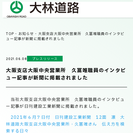
TOP
-
お知らせ
-
大阪支店大阪中央営業所 久冨唯職員のインタビ
COMPANY
ュー記事が新聞に掲載されました
会社情報
プレスリリース
2021.06.08
会社概要
BUSINESS
大阪支店大阪中央営業所 久冨唯職員のインタビ
事業紹介
社長メッセージ/企業理念
ュー記事が新聞に掲載されました
業績情報
OUR WORKS
当社大阪支店大阪中央営業所 久冨唯職員のインタビュ
施工事例
サステナビリティ
ー記事が日刊建設工業新聞に掲載されました。
2021年６月７日付 日刊建設工業新聞 12面 凛 大
ネットワーク
林道路大阪支店大阪中央営業所・久冨唯さん 伝え方を模
TECHNICAL INFORMATION
索する日々