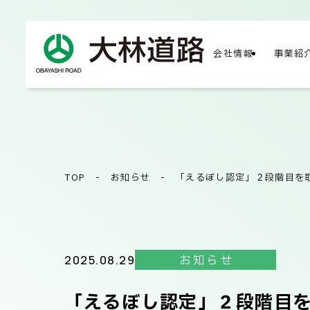
会社情報
事業紹
COMPA
会社
TOP
-
お知らせ
-
「えるぼし認定」２段階目を
会社
2025.08.29
お知らせ
「えるぼし認定」２段階目
サス