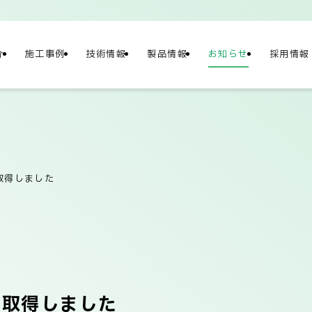
介
施工事例
技術情報
製品情報
お知らせ
採用情報
NY
情報
取得しました
概要
社長メッセージ/企
を取得しました
テナビリティ
ネットワーク