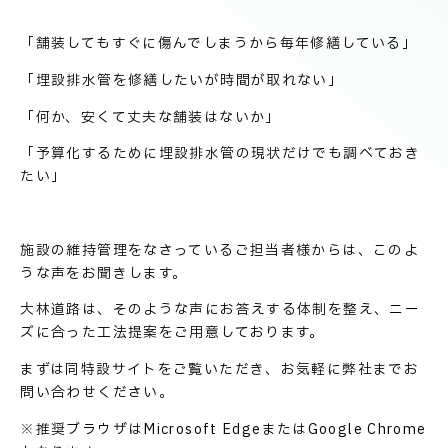
技術情報
電子公告
「舗装してもすぐに傷んでしまうから毎年修繕している」
「埋設排水管を修繕したいが時間が取れない」
PRODUCT INFORMATION
製品情報
「何か、安くて丈夫な舗装はないか」
「予算化するために埋設排水管の現状だけでも調べておき
たい」
INFORMATION
お知らせ
施設の維持管理をなさっているご担当者様からは、このよ
うな声をお聞きします。
RECRUIT
採用情報
大林道路は、そのような声にお答えする体制を整え、ニー
ズに合った工法提案をご用意しております。
まずは同特設サイトをご覧いただき、お気軽に弊社までお
問い合わせください。
※推奨ブラウザはMicrosoft EdgeまたはGoogle Chrome
お取引先の皆様へ