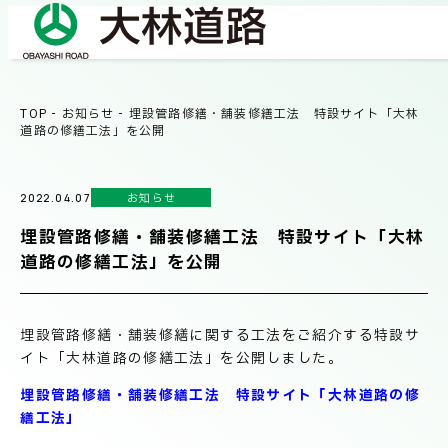
TOP
-
お知らせ
-
埋設管路修繕・舗装修繕工法 特設サイト「大林
COMPANY
道路の修繕工法」を公開
会社情報
お知らせ
2022.04.07
会社概要
BUSINESS
埋設管路修繕・舗装修繕工法 特設サイト「大林
事業紹介
社長メッセージ/企業理念
道路の修繕工法」を公開
業績情報
OUR WORKS
埋設管路修繕・舗装修繕に関する工法をご紹介する特設サ
施工事例
サステナビリティ
イト「大林道路の修繕工法」を公開しました。
埋設管路修繕・舗装修繕工法 特設サイト「大林道路の修
ネットワーク
繕工法」
TECHNICAL INFORMATION