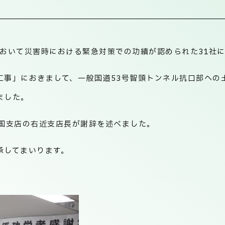
局において災害時における緊急対策での功績が認められた31
工事」におきまして、一般国道53号智頭トンネル抗口部への
ました。
中国支店の右近支店長が謝辞を述べました。
承してまいります。