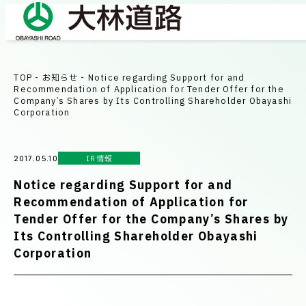
TOP
-
お知らせ
-
Notice regarding Support for and
COMPANY
Recommendation of Application for Tender Offer for the
会社情報
Company’s Shares by Its Controlling Shareholder Obayashi
Corporation
会社概要
BUSINESS
IR情報
2017.05.10
事業紹介
社長メッセージ/企業理念
Notice regarding Support for and
Recommendation of Application for
業績情報
Tender Offer for the Company’s Shares by
OUR WORKS
Its Controlling Shareholder Obayashi
施工事例
サステナビリティ
Corporation
ネットワーク
TECHNICAL INFORMATION