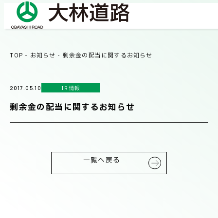
TOP
-
お知らせ
-
剰余金の配当に関するお知らせ
COMPANY
会社情報
IR情報
2017.05.10
会社概要
剰余金の配当に関するお知らせ
BUSINESS
事業紹介
社長メッセージ/企業理念
業績情報
OUR WORKS
一覧へ戻る
施工事例
サステナビリティ
ネットワーク
TECHNICAL INFORMATION