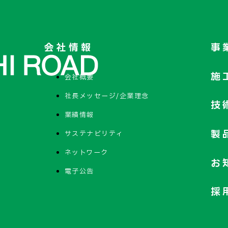
会社情報
事
施
会社概要
社長メッセージ/企業理念
技
業績情報
製
サステナビリティ
ネットワーク
お
電子公告
採