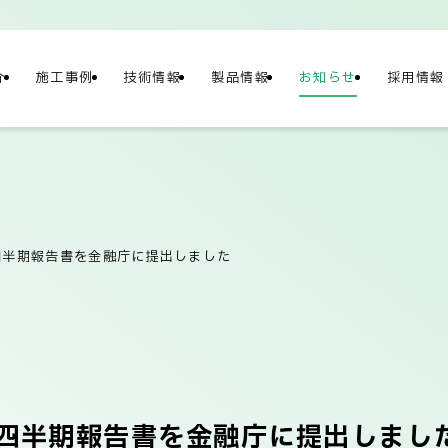
介
施工事例
技術情報
製品情報
お知らせ
採用情報
NY
情報
2四半期報告書を金融庁に提出しました
概要
社長メッセージ/企
第2四半期報告書を金融庁に提出しまし
テナビリティ
ネットワーク