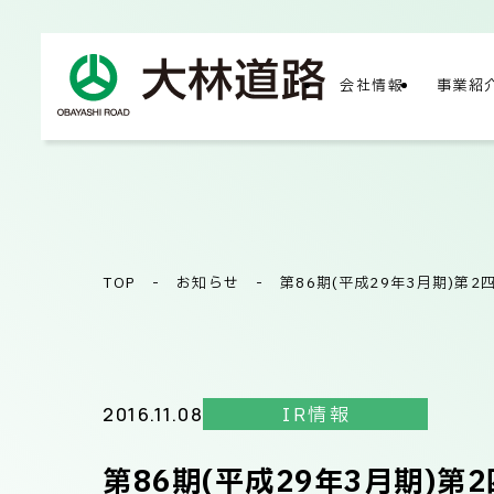
会社情報
事業紹
COMPA
会社
TOP
-
お知らせ
-
第86期(平成29年3月期)第
会社
2016.11.08
IR情報
第86期(平成29年3月期)
サス