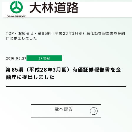
TOP
-
お知らせ
-
第85期（平成28年3月期）有価証券報告書を金融
COMPANY
庁に提出しました
会社情報
IR情報
2016.06.27
会社概要
BUSINESS
第85期（平成28年3月期）有価証券報告書を金
事業紹介
社長メッセージ/企業理念
融庁に提出しました
業績情報
OUR WORKS
施工事例
サステナビリティ
一覧へ戻る
ネットワーク
TECHNICAL INFORMATION