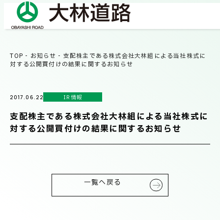
TOP
-
お知らせ
-
支配株主である株式会社大林組による当社株式に
COMPANY
対する公開買付けの結果に関するお知らせ
会社情報
IR情報
2017.06.22
会社概要
BUSINESS
支配株主である株式会社大林組による当社株式に
事業紹介
社長メッセージ/企業理念
対する公開買付けの結果に関するお知らせ
業績情報
OUR WORKS
施工事例
サステナビリティ
一覧へ戻る
ネットワーク
TECHNICAL INFORMATION