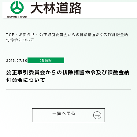
TOP
-
お知らせ
-
公正取引委員会からの排除措置命令及び課徴金納
COMPANY
付命令について
会社情報
IR情報
2019.07.30
会社概要
BUSINESS
公正取引委員会からの排除措置命令及び課徴金納
事業紹介
社長メッセージ/企業理念
付命令について
業績情報
OUR WORKS
施工事例
サステナビリティ
一覧へ戻る
ネットワーク
TECHNICAL INFORMATION