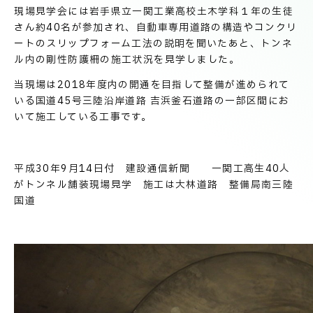
技術情報
電子公告
現場見学会には岩手県立一関工業高校土木学科１年の生徒
さん約40名が参加され、自動車専用道路の構造やコンクリ
ートのスリップフォーム工法の説明を聞いたあと、トンネ
PRODUCT INFORMATION
ル内の剛性防護柵の施工状況を見学しました。
製品情報
当現場は2018年度内の開通を目指して整備が進められて
いる国道45号三陸沿岸道路 吉浜釜石道路の一部区間にお
いて施工している工事です。
INFORMATION
お知らせ
平成30年9月14日付 建設通信新聞 一関工高生40人
がトンネル舗装現場見学 施工は大林道路 整備局南三陸
RECRUIT
国道
採用情報
お取引先の皆様へ