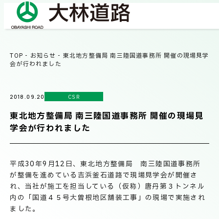
TOP
-
お知らせ
-
東北地方整備局 南三陸国道事務所 開催の現場見学
COMPANY
会が行われました
会社情報
CSR
2018.09.20
会社概要
BUSINESS
東北地方整備局 南三陸国道事務所 開催の現場見
事業紹介
社長メッセージ/企業理念
学会が行われました
業績情報
OUR WORKS
平成30年9月12日、東北地方整備局 南三陸国道事務所
施工事例
サステナビリティ
が整備を進めている吉浜釜石道路で現場見学会が開催さ
れ、当社が施工を担当している（仮称）唐丹第３トンネル
内の「国道４５号大曽根地区舗装工事」の現場で実施され
ネットワーク
ました。
TECHNICAL INFORMATION