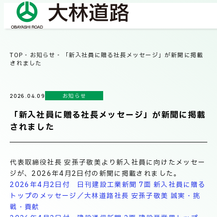
TOP
-
お知らせ
-
「新入社員に贈る社長メッセージ」が新聞に掲載
COMPANY
されました
会社情報
お知らせ
2026.04.09
会社概要
BUSINESS
「新入社員に贈る社長メッセージ」が新聞に掲載
事業紹介
社長メッセージ/企業理念
されました
業績情報
OUR WORKS
代表取締役社長 安孫子敬美より新入社員に向けたメッセー
施工事例
サステナビリティ
ジが、2026年4月2日付の新聞に掲載されました。
2026年4月2日付 日刊建設工業新聞 7面 新入社員に贈る
トップのメッセージ／大林道路社長 安孫子敬美 誠実・挑
ネットワーク
戦・貢献
TECHNICAL INFORMATION