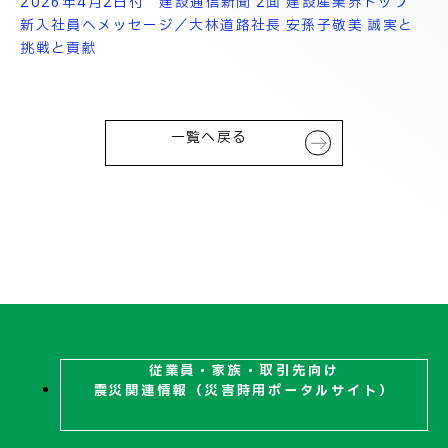
技術情報
2026年4月2日付 建設通信新聞 2面
建設産業界トップ
電子公告
新入社員へメッセージ／大林道路社長 安孫子敬美 誠実と
挑戦と貢献
PRODUCT INFORMATION
製品情報
一覧へ戻る
INFORMATION
お知らせ
RECRUIT
採用情報
従業員・家族・取引先向け
震災関連
情報（災害時用ポータルサイト）
お取引先の皆様へ