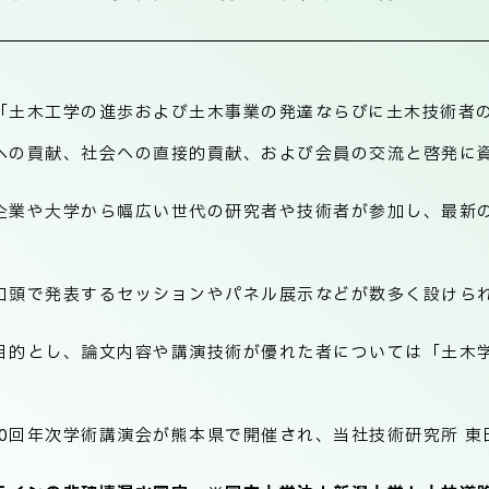
「土木工学の進歩および土木事業の発達ならびに土木技術者
への貢献、社会への直接的貢献、および会員の交流と啓発に
企業や大学から幅広い世代の研究者や技術者が参加し、最新
口頭で発表するセッションやパネル展示などが数多く設けら
目的とし、論文内容や講演技術が優れた者については「土木
第80回年次学術講演会が熊本県で開催され、当社技術研究所 