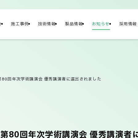
介
施工事例
技術情報
製品情報
お知らせ
採用情報
NY
情報
第80回年次学術講演会 優秀講演者に選出されました
概要
社長メッセージ/企
 第80回年次学術講演会 優秀講演者
テナビリティ
ネットワーク