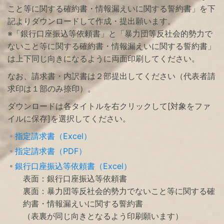
こと等に関する確約書・情報漏えいに関する誓約書」を下
記よりダウンロードして作成・提出願います。
※「銀行口座振込等依頼書」と「暴力団等反社会的勢力で
ないこと等に関する確約書・情報漏えいに関する誓約書」
は上下同じ向きになるように両面印刷してください。
なお、請求書・内訳書は２部提出してください（代表者請
求印は１部のみ捺印）。
ダウンロードは各タイトルを右クリックして[対象をファ
イルに保存]を選択してください。
指定請求書（Excel）
指定請求書（PDF）
銀行口座振込等依頼書（Excel）
表面：銀行口座振込等依頼書
裏面：暴力団等反社会的勢力でないこと等に関する確
約書・情報漏えいに関する誓約書
（表裏が同じ向きとなるよう印刷願います）